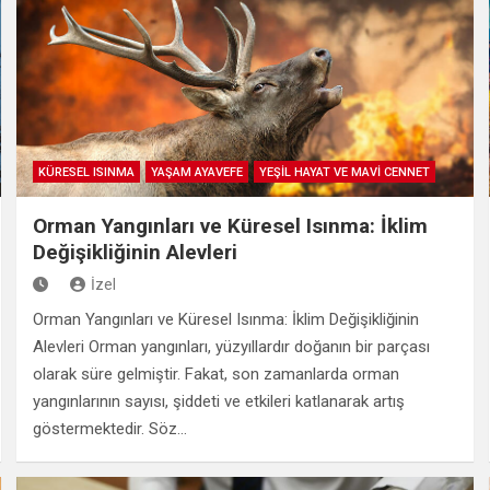
KÜRESEL ISINMA
YAŞAM AYAVEFE
YEŞİL HAYAT VE MAVİ CENNET
Orman Yangınları ve Küresel Isınma: İklim
Değişikliğinin Alevleri
İzel
Orman Yangınları ve Küresel Isınma: İklim Değişikliğinin
Alevleri Orman yangınları, yüzyıllardır doğanın bir parçası
olarak süre gelmiştir. Fakat, son zamanlarda orman
yangınlarının sayısı, şiddeti ve etkileri katlanarak artış
göstermektedir. Söz…