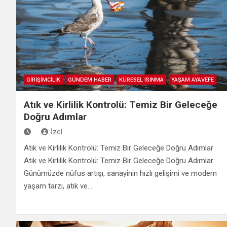
GİRİŞİMCİLİK
GÜNDEM HABER
KÜRESEL ISINMA
YAŞAM AYAVEFE
Atık ve Kirlilik Kontrolü: Temiz Bir Geleceğe
Doğru Adımlar
İzel
Atık ve Kirlilik Kontrolü: Temiz Bir Geleceğe Doğru Adımlar
Atık ve Kirlilik Kontrolü: Temiz Bir Geleceğe Doğru Adımlar:
Günümüzde nüfus artışı, sanayinin hızlı gelişimi ve modern
yaşam tarzı, atık ve…