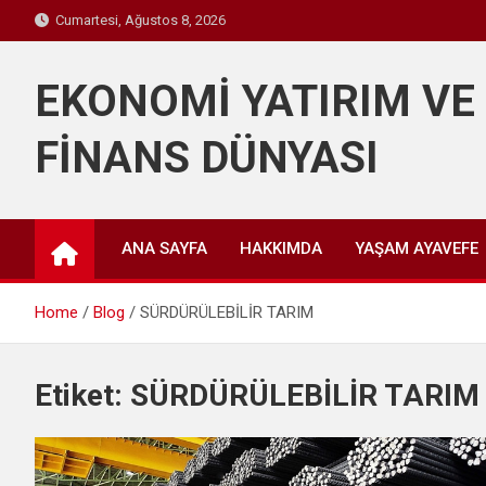
Skip
Cumartesi, Ağustos 8, 2026
to
content
EKONOMİ YATIRIM VE
FİNANS DÜNYASI
ANA SAYFA
HAKKIMDA
YAŞAM AYAVEFE
Home
Blog
SÜRDÜRÜLEBİLİR TARIM
Etiket:
SÜRDÜRÜLEBİLİR TARIM