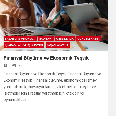
BAŞARILI İŞ ADAMLARI
EKONOMİ
GİRİŞİMCİLİK
GÜNDEM HABER
İŞ ADAMLARI VE İŞ DÜNYASI
YAŞAM AYAVEFE
Finansal Büyüme ve Ekonomik Teşvik
İzel
Finansal Büyüme ve Ekonomik Teşvik Finansal Büyüme ve
Ekonomik Teşvik. Finansal büyüme, ekonomik gelişmeyi
yönlendirmek, inovasyonları teşvik etmek ve bireyler ve
işletmeler için fırsatlar yaratmak için kritik bir rol
oynamaktadır.…