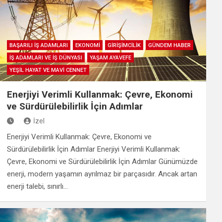
BAŞARILI İŞ ADAMLARI
EKONOMİ
GİRİŞİMCİLİK
GÜNDEM HABER
İŞ ADAMLARI VE İŞ DÜNYASI
YAŞAM AYAVEFE
YEŞİL HAYAT VE MAVİ CENNET
Enerjiyi Verimli Kullanmak: Çevre, Ekonomi
ve Sürdürülebilirlik İçin Adımlar
İzel
Enerjiyi Verimli Kullanmak: Çevre, Ekonomi ve
Sürdürülebilirlik İçin Adımlar Enerjiyi Verimli Kullanmak:
Çevre, Ekonomi ve Sürdürülebilirlik İçin Adımlar Günümüzde
enerji, modern yaşamın ayrılmaz bir parçasıdır. Ancak artan
enerji talebi, sınırlı…