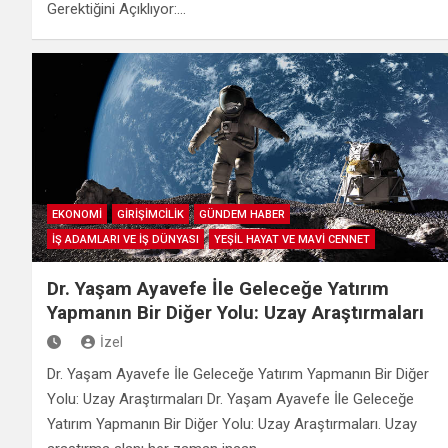
Gerektiğini Açıklıyor:…
EKONOMİ
GİRİŞİMCİLİK
GÜNDEM HABER
İŞ ADAMLARI VE İŞ DÜNYASI
YEŞİL HAYAT VE MAVİ CENNET
Dr. Yaşam Ayavefe İle Geleceğe Yatırım
Yapmanın Bir Diğer Yolu: Uzay Araştırmaları
İzel
Dr. Yaşam Ayavefe İle Geleceğe Yatırım Yapmanın Bir Diğer
Yolu: Uzay Araştırmaları Dr. Yaşam Ayavefe İle Geleceğe
Yatırım Yapmanın Bir Diğer Yolu: Uzay Araştırmaları. Uzay