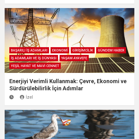
BAŞARILI İŞ ADAMLARI
EKONOMİ
GİRİŞİMCİLİK
GÜNDEM HABER
İŞ ADAMLARI VE İŞ DÜNYASI
YAŞAM AYAVEFE
YEŞİL HAYAT VE MAVİ CENNET
Enerjiyi Verimli Kullanmak: Çevre, Ekonomi ve
Sürdürülebilirlik İçin Adımlar
İzel