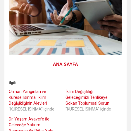
ANA SAYFA
İlgili
Orman Yangınları ve
İklim Değişikliği:
Küresel Isınma: İklim
Geleceğimizi Tehlikeye
Değişikliğinin Alevleri
Sokan Toplumsal Sorun
"KÜRESEL ISINMA" içinde
"KÜRESEL ISINMA" içinde
Dr. Yaşam Ayavefe İle
Geleceğe Yatırım
Yapmanın Bir Diğer Yolu: