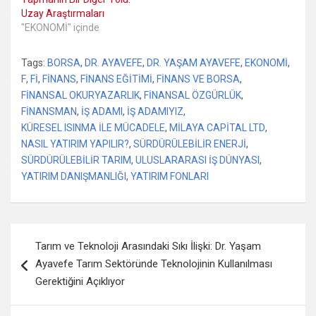
Uzay Araştırmaları
"EKONOMİ" içinde
Tags:
BORSA
,
DR. AYAVEFE
,
DR. YAŞAM AYAVEFE
,
EKONOMİ
,
F
,
Fİ
,
FİNANS
,
FİNANS EĞİTİMİ
,
FİNANS VE BORSA
,
FİNANSAL OKURYAZARLIK
,
FİNANSAL ÖZGÜRLÜK
,
FİNANSMAN
,
İŞ ADAMI
,
İŞ ADAMIYIZ
,
KÜRESEL ISINMA İLE MÜCADELE
,
MİLAYA CAPİTAL LTD
,
NASIL YATIRIM YAPILIR?
,
SÜRDÜRÜLEBİLİR ENERJİ
,
SÜRDÜRÜLEBİLİR TARIM
,
ULUSLARARASI İŞ DÜNYASI
,
YATIRIM DANIŞMANLIĞI
,
YATIRIM FONLARI
Yazı
Tarım ve Teknoloji Arasındaki Sıkı İlişki: Dr. Yaşam
gezinmesi
Ayavefe Tarım Sektöründe Teknolojinin Kullanılması
Gerektiğini Açıklıyor