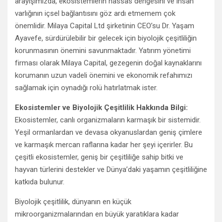
arayışımızda, ekosistemlerin hassas dengesini ve insan
varlığının içsel bağlantısını göz ardı etmemem çok
önemlidir. Milaya Capital Ltd şirketinin CEO’su Dr. Yaşam
Ayavefe, sürdürülebilir bir gelecek için biyolojik çeşitliliğin
korunmasının önemini savunmaktadır. Yatırım yönetimi
firması olarak Milaya Capital, gezegenin doğal kaynaklarını
korumanın uzun vadeli önemini ve ekonomik refahımızı
sağlamak için oynadığı rolü hatırlatmak ister.
Ekosistemler ve Biyolojik Çeşitlilik Hakkında Bilgi:
Ekosistemler, canlı organizmaların karmaşık bir sistemidir.
Yeşil ormanlardan ve devasa okyanuslardan geniş çimlere
ve karmaşık mercan raflarına kadar her şeyi içerirler. Bu
çeşitli ekosistemler, geniş bir çeşitliliğe sahip bitki ve
hayvan türlerini destekler ve Dünya’daki yaşamın çeşitliliğine
katkıda bulunur.
Biyolojik çeşitlilik, dünyanın en küçük
mikroorganizmalarından en büyük yaratıklara kadar